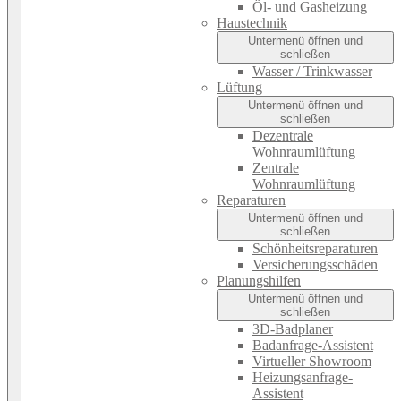
Öl- und Gasheizung
Haustechnik
Untermenü öffnen und
schließen
Wasser / Trinkwasser
Lüftung
Untermenü öffnen und
schließen
Dezentrale
Wohnraumlüftung
Zentrale
Wohnraumlüftung
Reparaturen
Untermenü öffnen und
schließen
Schönheitsreparaturen
Versicherungsschäden
Planungshilfen
Untermenü öffnen und
schließen
3D-Badplaner
Badanfrage-Assistent
Virtueller Showroom
Heizungsanfrage-
Assistent