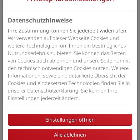
Datenschutzhinweise
Ihre Zustimmung können Sie jederzeit widerrufen.
Umfassende Beratung
Wir verwenden auf dieser Webseite Cookies und
Die Vorteile einer dezentralen Wohnraumlüftung mit
weitere Technologien, um Ihnen ein bestmögliches
Wärmerückgewinnung sind unter anderem das
Nutzungserlebnis zu bieten. Sie können das Setzen
bessere Raumklima durch Luftzirkulation, die
von Cookies auch ablehnen und unsere Seite nur mit
Möglichkeit der raumspezifischen Einstellung und
den technisch notwendigen Cookies nutzen. Weitere
die Filteranlage, dank der die Außenluft von Pollen
Informationen, sowie eine detaillierte Übersicht der
und anderen Allergenen gereinigt wird. Ist die
Cookies und eingesetzten Technologien finden Sie in
dezentrale Wohnraumlüftung im Zuge einer
unserer Datenschutzerklärung. Sie können Ihre
energetischen Sanierung geplant und entspricht
Einstellungen jederzeit ändern.
der DIN 1946-6, können Sie zudem Förderungen
beantragen. Wir beraten Sie ausführlich zu Ihren
Möglichkeiten und den Fördermitteln.
Einstellungen öffnen
Alle ablehnen