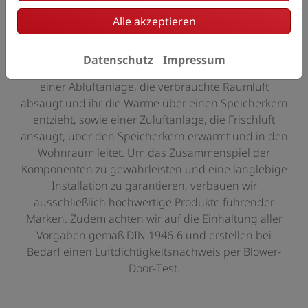
Alle akzeptieren
Qualität vom Fachbetrieb
Eine dezentrale Wohnraumlüftung mit
Datenschutz
Impressum
Wärmerückgewinnung besteht aus je zwei Anlagen:
einer Abluftanlage, die verbrauchte Raumluft
absaugt und ihr die Wärme über einen Speicherkern
entzieht, sowie einer Zuluftanlage, die Frischluft
ansaugt, über den Speicherkern erwärmt und in den
Wohnraum leitet. Um das Zusammenspiel der
Komponenten zu gewährleisten und eine langlebige
Installation zu garantieren, verbauen wir
ausschließlich hochwertige Produkte führender
Marken. Zudem achten wir auf die Einhaltung aller
Vorgaben gemäß DIN 1946-6 und erstellen bei
Bedarf einen Luftdichtigkeitsnachweis per Blower-
Door-Test.