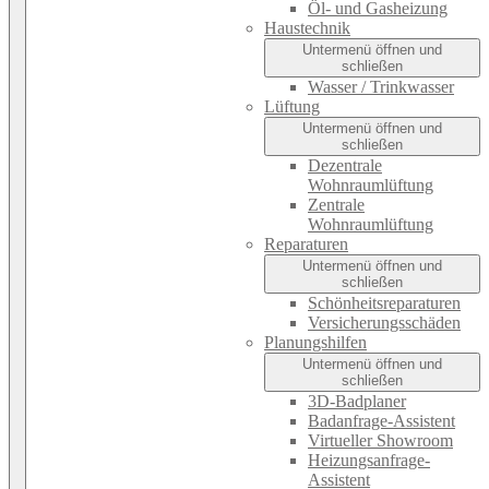
Öl- und Gasheizung
Haustechnik
Untermenü öffnen und
schließen
Wasser / Trinkwasser
Lüftung
Untermenü öffnen und
schließen
Dezentrale
Wohnraumlüftung
Zentrale
Wohnraumlüftung
Reparaturen
Untermenü öffnen und
schließen
Schönheitsreparaturen
Versicherungsschäden
Planungshilfen
Untermenü öffnen und
schließen
3D-Badplaner
Badanfrage-Assistent
Virtueller Showroom
Heizungsanfrage-
Assistent