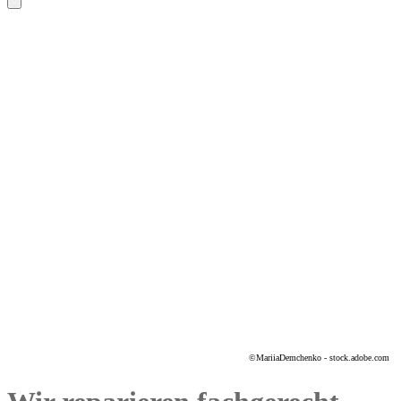
©MariiaDemchenko - stock.adobe.com