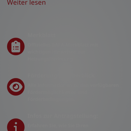
Weiter lesen
Merkblatt
Offizielles BAFA-Merkblatt mit
wichtigen Hinweisen zur
Heizungsförderung.
Förderung im Überblick
Alle Informationen zu den verfügbaren
Fördermöglichkeiten und
Förderbedingungen.
Infos zur Antragstellung:
Erfahren Sie, wie Sie Ihren