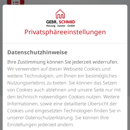
So läuft Ihre Förderung ab
Zunächst wird der Förderantrag eingereicht. Nach der
Bewilligung sind die Fördermittel für Ihr Vorhaben bis
Privatsphäre­einstellungen
zu 36 Monate reserviert.
Anschließend kann die Heizungsmodernisierung
durchgeführt werden. Nach Abschluss der Arbeiten
Datenschutzhinweise
und Einreichung des Verwendungsnachweises
Ihre Zustimmung können Sie jederzeit widerrufen.
erfolgt die Auszahlung der Fördermittel.
Wir verwenden auf dieser Webseite Cookies und
weitere Technologien, um Ihnen ein bestmögliches
Nutzungserlebnis zu bieten. Sie können das Setzen
von Cookies auch ablehnen und unsere Seite nur mit
den technisch notwendigen Cookies nutzen. Weitere
Informationen, sowie eine detaillierte Übersicht der
Cookies und eingesetzten Technologien finden Sie in
unserer Datenschutzerklärung. Sie können Ihre
Ihre mögliche Förderhöhe
Einstellungen jederzeit ändern.