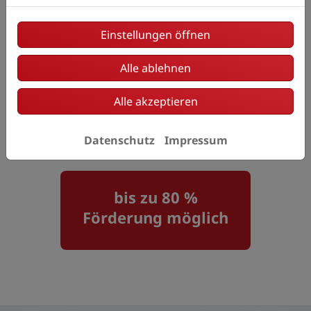
30 % Grundförderung
Einstellungen öffnen
Alle ablehnen
zusätzliche Einkommensboni
Alle akzeptieren
weitere Zuschläge je nach
persönlicher Situation
Datenschutz
Impressum
bis zu 80 %
Förderung möglich