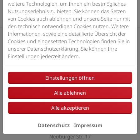
weitere Technologien, um Ihnen ein bestmögliches
Nutzungserlebnis zu bieten. Sie können das Setzen
von Cookies auch ablehnen und unsere Seite nur mit
den technisch notwendigen Cookies nutzen. Weitere
Informationen, sowie eine detaillierte Übersicht der
Cookies und eingesetzten Technologien finden Sie in
unserer Datenschutzerklärung. Sie können Ihre
Einstellungen jederzeit ändern.
Bitte das
Cookie-Consent-Tool öffnen
, um die für dieses
Einstellungen öffnen
Element notwendigen Cookies zu akzeptieren.
Alle ablehnen
Alle akzeptieren
Footer - Kontaktdaten und Öffnungszeite
Kontakt
Datenschutz
Impressum
Gebr. Schmid Heizung Sanitär GmbH
Neuburger Str. 17