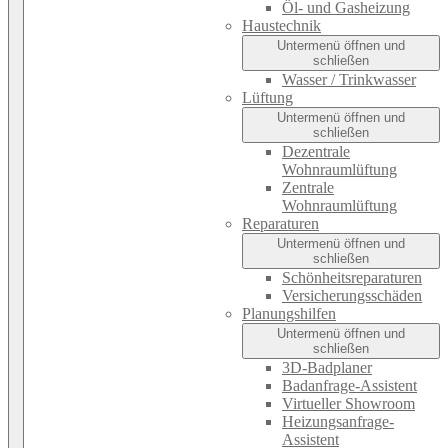
Öl- und Gasheizung
Haustechnik
Untermenü öffnen und
schließen
Wasser / Trinkwasser
Lüftung
Untermenü öffnen und
schließen
Dezentrale
Wohnraumlüftung
Zentrale
Wohnraumlüftung
Reparaturen
Untermenü öffnen und
schließen
Schönheitsreparaturen
Versicherungsschäden
Planungshilfen
Untermenü öffnen und
schließen
3D-Badplaner
Badanfrage-Assistent
Virtueller Showroom
Heizungsanfrage-
Assistent