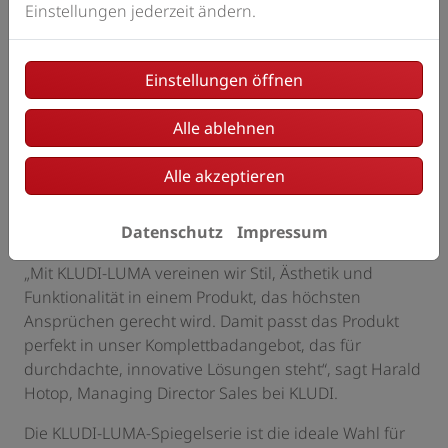
Einstellungen jederzeit ändern.
Einstellungen öffnen
Alle ablehnen
Alle akzeptieren
Kludi Luma Design-Spiegel. F
oto: Kludi GmbH & Co.
Datenschutz
Impressum
KG
„Mit KLUDI-LUMA vereinen wir Stil, Ästhetik und
Funktionalität in einem Produkt, das höchsten
Ansprüchen gerecht wird. Damit passt das Produkt
perfekt in unser Komplettbadangebot, das für
durchdachte, innovative Lösungen steht“, sagt Harald
Hotop, Managing Director Sales bei KLUDI.
Die KLUDI-LUMA-Spiegelserie ist die ideale Wahl für