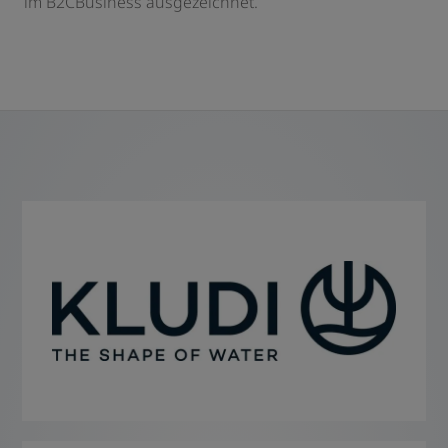
im B2CBusiness ausgezeichnet.